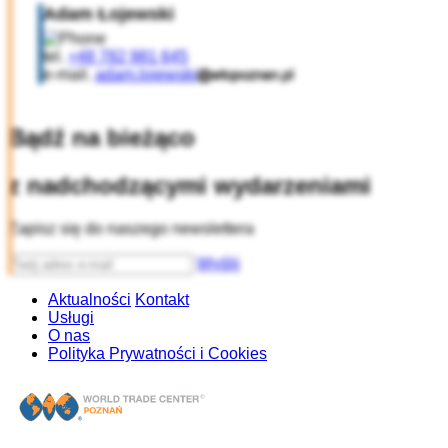
Adam Łojewski
tel.
+48 782 981 645
e-mail.
adam.lojewski
Bądź na bieżąco
z nadchodzącymi wydarzeniami
Zapisz się do naszego newslettera
Wyślij
Aktualności
Kontakt
Usługi
O nas
Polityka Prywatności i Cookies