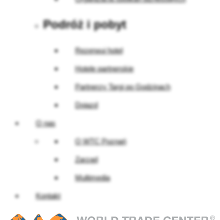
Podróż i pobyt
Rezerwuj hotel
Hotele partnerskie
Partnerzy Targi po Godzinach
Dojazd
O nas
O WTC Poznań
Zarząd
Multimedia
Kontakt