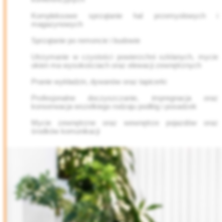
Kompleksowe sprzątanie hal przemysłowych i
magazynowych
Sprzątanie po remoncie i budowie
Utrzymanie w czystości powierzchni szklanych, mycie
okien ma wysokościach oraz elewacji zewnętrznych
Pranie wykładzin, dywanów oraz tapicerki
Profesjonalne doczyszczanie, impregnacja oraz
konserwacja wszelkiego rodzaju podłóg i posadzek
Mycie zewnętrzne oraz wewnętrze pojazdów oraz
środków komunikacji