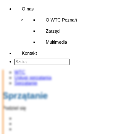
O nas
O WTC Poznań
Zarząd
Multimedia
Kontakt
WTC
Usługi sprzątania
Sprzątanie
Sprzątanie
Podziel się