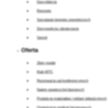
Dezynfekcja
Remonty
Sprzątanie terenów zewnętrznych
Dezynsekcja i deratyzacja
Sprzęt
Oferta
Złoty medal
Klub WTC
Rezerwacja sal konferencyjnych
Najem powierzchni biurowych
Produkcja materiałów i reklam telewizyjnych
Organizacja spotkań biznesowych