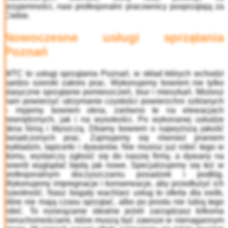
przyjemności, nasi profesjonalni pracownicy posprzątają za
Ciebie.
Nowoczesne
usługi sprzątania
Poznań
WTC to
usługi sprzątania Poznań, w skład których wchodzi
bardzo szeroki zakres prac. Wykonujemy bowiem nie tylko
klasyczne sprzątanie pomieszczeń, biur i mieszkań. Możesz
nam powierzyć utrzymanie czystości powierzchni szklanych
– myjemy bowiem okna, zarówno te na elewacjach
zewnętrznych, jak i na wysokości. Po wykonanej usłudze
okna lśnią i błyszczą. Dbamy bowiem o najwyższą jakość
świadczonych prac. Zajmujemy się również praniem
wykładzin, tapicerki i dywanów. Nie musisz już robić tego w
domu, wystarczy zgłosić się do naszej firmy, a dywany na
powrót wyglądać będą jak nowe. Specjalizujemy się też w
profesjonalnym doczyszczaniu posadzek i podłóg.
Wykonujemy impregnacje i konserwacje, aby przedłużyć ich
żywotność. Nasz bogaty wachlarz usług to oferta dla osób,
które nie mają czasu sprzątać, albo po prostu nie lubią tego
robić. To rozwiązanie idealne jeżeli zarządzasz kilkoma
nieruchomościami, które muszą być zawsze w nienagannym