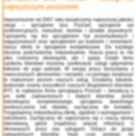
najwyższym poziomie
Nieprzerwanie od 2007 roku świadczymy najwyższej jakości
usługi –
sprzątanie biur Poznań, sprzątanie sal
konferencyjnych, mieszkań, domów i działek prywatnych.
Zajmujemy się też sprzątaniem hal przemysłowych i
magazynowych oraz sprzątaniem po budowie i remontach.
Nasza oferta to sprzątanie kompleksowe. Do każdego
zlecenia podchodzimy indywidualnie. Nasza praca to nie
tylko codzienny obowiązek, ale i pasja. Dzięki temu
każdemu klientowi możemy zaoferować usługi optymalnie
dobrane do jego potrzeb. W swojej pracy korzystamy z
nowoczesnych akcesoriów i narzędzi, co pomaga zwiększyć
do maksimum poziom naszych usług. Działamy lokalnie,
doskonale znamy wszystkich naszych długoletnich klientów.
WTC to najlepsza
firma sprzątająca Poznań
– świadczą o
tym setki zadowolonych i stałych klientów. Jeżeli
potrzebujesz kompleksowego sprzątania dowolnego
pomieszczenia lub obiektu, zachęcamy do kontaktu.
Przygotujemy indywidualną ofertę, zgodnie z wymaganiami i
potrzebami. Zachęcamy do zapoznania się z naszą stroną
internetową, gdzie znajdziesz więcej informacji o
oferowanych przez nas usługach. Dołącz do grupy
zadowolonych klientów. Swój czas poświęć na