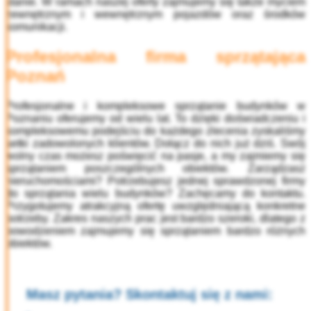
stanie. W ramach naszej oferty zajmujemy się także myciem
zewnętrznym i wewnętrznym pojazdów oraz środków
komunikacji.
Profesjonalna
firma sprzątająca
Poznań
Profesjonalne i kompleksowe
sprzątanie budynków w
Poznaniu
oferujemy od wielu lat. To dzięki doświadczeniu i
kompleksowemu podejściu do każdego zlecenia zyskaliśmy
setki zadowolonych klientów. Dołącz do nich już dziś. Swój
wolny czas możesz poświęcić na pasje, a my zajmiemy się
sprzątaniem poszczególnych obiektów. Zarządzasz
nieruchomościami? Potrzebujesz jednej sprawdzonej firmy
do sprzątania wielu budynków? Zachęcamy do kontaktu.
Przygotujemy atrakcyjną ofertę uwzględniającą konkretne
potrzeby. Zakres naszych prac jest bardzo szeroki, dlatego z
powodzeniem zajmujemy się sprzątaniem bardzo różnych
obiektów.
Masz pytania? Skontaktuj się z nami: