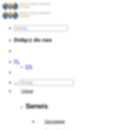
Dołącz do nas
PL
EN
Usługi
Serwis
Sprzątanie