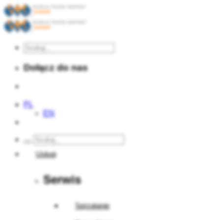
Dołącz do nas
PL
EN
Usługi
Serwis
Sprzątanie