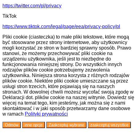
https://twitter.com/pl/privacy
TikTok
https://www.tiktok.com/legal/page/eea/privacy-policy/pl
Pliki cookie (ciasteczka) to małe pliki tekstowe, które mogą
być stosowane przez strony internetowe, aby użytkownicy
mogli korzystać ze stron w bardziej sprawny sposób. Prawo
stanowi, że możemy przechowywać pliki cookie na
urządzeniu użytkownika, jeśli jest to niezbędne do
funkcjonowania niniejszej strony. Do wszystkich innych
rodzajów plików cookie potrzebujemy zezwolenia
użytkownika. Niniejsza strona korzysta z różnych rodzajów
plików cookie. Niektóre pliki cookie umieszczane są przez
usługi stron trzecich, które pojawiają się na naszych
stronach. W dowolnej chwili możesz wycofać swoją zgodę w
Deklaracji dot. plików cookie na naszej witrynie. Dowiedz się
więcej na temat tego, kim jesteśmy, jak można się z nami
skontaktować i w jaki sposób przetwarzamy dane osobowe
w ramach
Polityki prywatności
Odmów
inne opcje
Zaakceptuj wybrane
zaakceptuj wszystkie