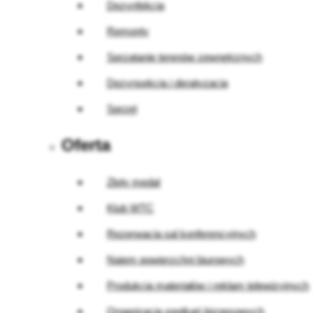
Dezynfekcja
Remonty
Sprzątanie terenów zewnętrznych
Dezynsekcja i deratyzacja
Sprzęt
Oferta
Złoty medal
Klub WTC
Rezerwacja sal konferencyjnych
Najem powierzchni biurowych
Produkcja materiałów i reklam telewizyjnych
Organizacja spotkań biznesowych