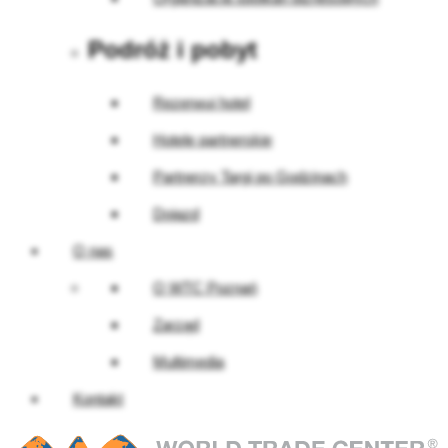
Podróż i pobyt
Rezerwuj hotel
Hotele partnerskie
Partnerzy Targi po Godzinach
Dojazd
O nas
O WTC Poznań
Zarząd
Multimedia
Kontakt