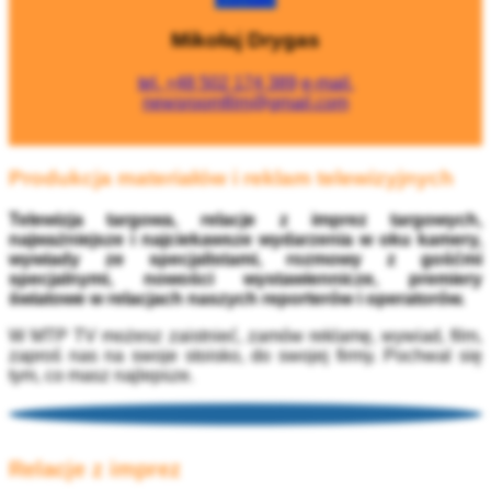
Mikołaj Drygas
tel.
+48 502 174 389
e-mail.
newsroomfilm@gmail.com
Produkcja materiałów i reklam telewizyjnych
Telewizja targowa, relacje z imprez targowych,
najważniejsze i najciekawsze wydarzenia w oku kamery,
wywiady ze specjalistami, rozmowy z gośćmi
specjalnymi, nowości wystawiennicze, premiery
światowe w relacjach naszych reporterów i operatorów.
W MTP TV możesz zaistnieć, zamów reklamę, wywiad, film,
zaproś nas na swoje stoisko, do swojej firmy. Pochwal się
tym, co masz najlepsze.
Relacje z imprez