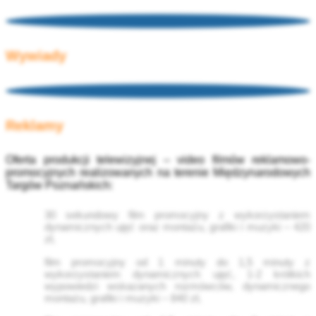
Wywiady
Reklamy
Oferta produkcji telewizyjnej – video filmów reklamowo-
promocyjnych realizowanych na terenie Międzynarodowych
Targów Poznańskich:
30 sekundowy film promocyjny z wykorzystaniem
dynamicznych ujęć oraz montażu, grafiki i muzyki – 420
zł,
film promocyjny od 1 minuty do 1,5 minuty z
wykorzystaniem dynamicznych ujęć, 1-2 krótkich
wypowiedzi wskazanych rozmówców, dynamicznego
montażu, grafiki i muzyki – 840 zł,