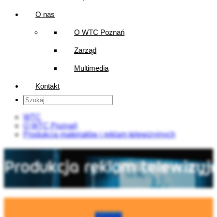
O nas
O WTC Poznań
Zarząd
Multimedia
Kontakt
WTC
O WTC Poznań
Produkcja materiałów i reklam telewizyjnych
Kontakt