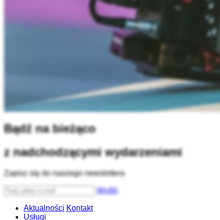
Bądź na bieżąco
z nadchodzącymi wydarzeniami
Zapisz się do naszego newslettera
Wyślij
Aktualności
Kontakt
Usługi