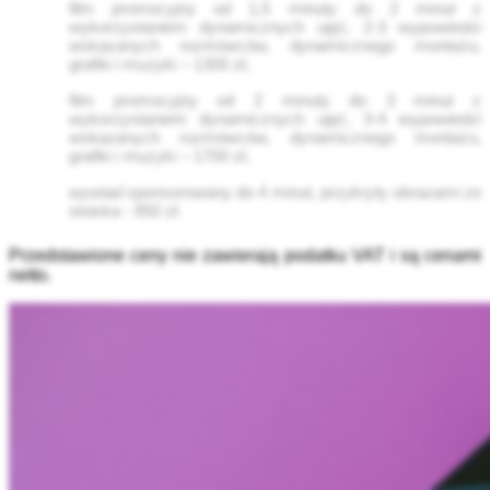
film promocyjny od 1,5 minuty do 2 minut z
wykorzystaniem dynamicznych ujęć, 2-3 wypowiedzi
wskazanych rozmówców, dynamicznego montażu,
grafiki i muzyki – 1300 zł,
film promocyjny od 2 minuty do 3 minut z
wykorzystaniem dynamicznych ujęć, 3-4 wypowiedzi
wskazanych rozmówców, dynamicznego montażu,
grafiki i muzyki – 1700 zł,
wywiad sponsorowany do 4 minut, przykryty obrazami ze
stoiska - 850 zł.
Przedstawione ceny nie zawierają podatku VAT i są cenami
netto.